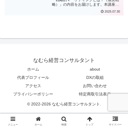
略）」の内容をお届けします。本講座は
マーケティング初心者を対象に、自身の
2025.07.30
ビジネスへ応用できる基礎知識を学んで
いただく内容です。実際に生徒さんを迎
え、Q＆A形式で理解を深めながら進めて
います。企業が複数の事業や製品を持
ち、売上の拡大を目指すなかで、どの事
業にリソースを集中させるべきかという
「意思決定」の必要性が出てきました。
そこで登場したのが「戦略的マーケティ
ング」です。これは、企業全体の方向性
を定めるための重要な概念です。
なむら経営コンサルタント
ホーム
about
代表プロフィール
DXの取組
アクセス
お問い合わせ
プライバシーポリシー
特定商取引法表示
© 2022-2026 なむら経営コンサルタント.
メニュー
ホーム
検索
トップ
サイドバー