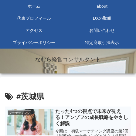
ホーム
about
代表プロフィール
DXの取組
アクセス
お問い合わせ
プライバシーポリシー
特定商取引法表示
なむら経営コンサルタント
#茨城県
たった4つの視点で未来が見え
マーケティング
る！アンゾフの成長戦略をやさし
く解説
今回は、初級マーケティング講座の第2回
「戦略的マーケティングとは？（成長戦