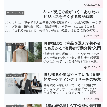
ティング講座第10回「ブランド戦略」 で
2025.09.30
は、ブランド・アイデンティティ（BI）
と ブランド・エクイティ（BE） の関係
3つの視点で差がつく！あなたの
マーケティング
を解説し、ニトリ・ユニクロ・Appleとい
ビジネスを強くする製品戦略
う具体例を通して、その成功の秘密を学
びます。
こんにちは、親子で学ぶ経営塾の南村恵三です。今回の初級マーケテ
ィング講座（第9回）では 「製品戦略」 をテーマにお届けしまし
た。「売れる商品」と「売れない商品」の違いはどこにあるのでしょ
うか？その答えは、製品をとらえる 3つの視点 にあります。製品戦
2025.09.23
略とは？マーケティングの巨匠コトラーは、製品を次の3つのレベル
で考えています。・中核部分 – お客様にとっての「本質的な価値・
お客様はなぜ商品を選ぶ？初心者
マーケティング
ベネフィット」・実体部分 – ブランド名、パッケージ、デザイン、
でも分かる“消費者行動分析”入門
品質など「形のある要素」・付随部分 – 保証、アフターサービス、
設置や納品といった「サービス的要素」つまり、単なるモノを売るの
消費者行動を理解して、あなたのビジネ
ではなく、お客様にとって「価値ある体験」を提供することが製品戦
スを一歩前へ中小企業の経営者や起業家
略の基本なのです。まとめ今回の講義を通じて、売れる製品は「3つ
の方にとって「お客様がなぜ商品を選ぶ
の視点」で構成されていること商品づくりはベネフィットから始める
のか」を理解することは欠かせません。
2025.09.15
ことを学びました。この考え方を自社の商品・サービスに取り入れて
今回の 初級マーケティング講座 第8回
いただければ、マーケティングの成果は確実に変わってきます。
「消費者行動分析」 では、消費者の購買
勝ち残る企業はやっている！戦略
マーケティング
意思決定の流れや関与度の違いによる行
的マーケティングリサーチの極意
動パターンを、分かりやすく学べます。
勝ち残る企業はやっている！戦略的マー
ケティングリサーチの極意「やりたいこ
とは何か？」「できるのか？」「顧客は
いるのか？」――。ビジネスを成功させ
2025.09.09
るための問いはシンプルですが、その答
えを導くのは簡単ではありません。第7回
【初心者必見】STP分析を最速理