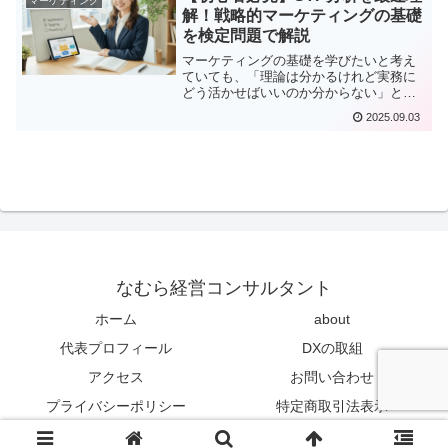
マーケティング
「親子で学ぶ経営塾」では、この問いに
解！戦略的マーケティングの基礎
答えるために不可欠な マーケティング・
を検定問題で解説
リサーチ を学びます。戦略的マーケティ
ングの第一歩は、顧客の声に耳を傾け、
マーケティングの基礎を学びたいと考え
数字と現場から学ぶこと。本動画を最後
ていても、「理論は分かるけれど実務に
まで見れば、あなたのビジネスにどのよ
どう活かせばいいのか分からない」とい
うにマーケティング・リサーチを活かせ
う悩みを抱えている方は多いのではない
るのかが見えてきます。#マーケティング
2025.09.03
でしょうか。特に 戦略的マーケティング
リサーチ, #戦略的マーケティング, #中小
の中心となる STP分析（セグメンテーシ
企業経営, #経営戦略, #顧客ニーズ, #市場
ョン・ターゲティング・ポジショニン
調査, #経営者必見, #USJ事例, #V字回復,
グ） は重要ですが、抽象的な説明だけで
#ビジネス成功法則, #データ分析, #マー
は理解が難しいものです。今回の「初級
ケティング入門, #経営判断, #中小企業診
マーケティング講座 第6回」では、マー
断士, #親子で学ぶ経営塾
ケティング基礎を学ぶために欠かせない
STP分析 を、「検定問題＋解説」という
形式でわかりやすく解説しています。
なむら経営コンサルタント
ホーム
about
代表プロフィール
DXの取組
アクセス
お問い合わせ
プライバシーポリシー
特定商取引法表示
© 2022-2026 なむら経営コンサルタント.