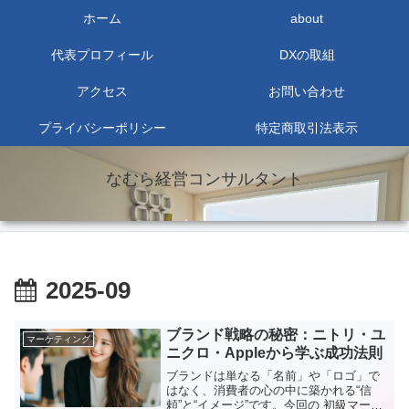
ホーム
about
代表プロフィール
DXの取組
アクセス
お問い合わせ
プライバシーポリシー
特定商取引法表示
なむら経営コンサルタント
2025-09
ブランド戦略の秘密：ニトリ・ユ
マーケティング
ニクロ・Appleから学ぶ成功法則
ブランドは単なる「名前」や「ロゴ」で
はなく、消費者の心の中に築かれる“信
頼”と“イメージ”です。今回の 初級マーケ