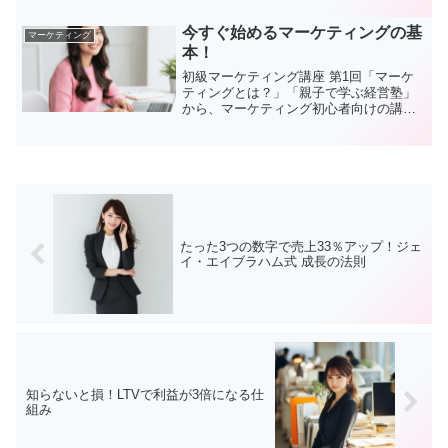
者必見。
今すぐ始めるマーケティングの基
マーケティング
本！
初級マーケティング講座 第1回「マーケ
ティングとは？」「親子で学ぶ経営塾」
から、マーケティング初心者向けの講座
第1回をお届けします。本講座では、実際
のビジネスオーナーが登場し、Q&Aを交
えながらマーケティングの基本を学んで
いきます。第1回「マーケティングと
は？」では、マーケティングの基礎と重
要な考え方を、STPや4P/4Cなどのフレ
ームワークを通じて学びました。これら
を実際のビジネスに活かすことができれ
たった3つの数字で売上33％アップ！ジェ
ば、顧客に選ばれる魅力的な商品・サー
イ・エイブラハム式 成長の法則
ビス作りが可能になります。
知らないと損！LTVで利益が3倍になる仕
組み