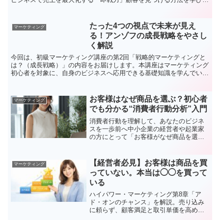
集客のムダをなくしましょう。
たった4つの視点で未来が見え
マーケティング
る！アンゾフの成長戦略をやさし
く解説
今回は、初級マーケティング講座の第2回「戦略的マーケティングと
は？（成長戦略）」の内容をお届けします。本講座はマーケティング
初心者を対象に、自身のビジネスへ応用できる基礎知識を学んでいた
だく内容です。実際に生徒さんを迎え、Q＆A形式で理解を深めなが
ら進めています。企業が複数の事業や製品を持ち、売上の拡大を目指
すなかで、どの事業にリソースを集中させるべきかという「意思決
お客様はなぜ商品を選ぶ？初心者
マーケティング
定」の必要性が出てきました。そこで登場したのが「戦略的マーケテ
でも分かる“消費者行動分析”入門
ィング」です。これは、企業全体の方向性を定めるための重要な概念
です。
消費者行動を理解して、あなたのビジネ
スを一歩前へ中小企業の経営者や起業家
の方にとって「お客様がなぜ商品を選ぶ
のか」を理解することは欠かせません。
今回の 初級マーケティング講座 第8回
「消費者行動分析」 では、消費者の購買
【経営者必見】お客様は商品を買
マーケティング
意思決定の流れや関与度の違いによる行
っていない。本当は◯◯を買って
動パターンを、分かりやすく学べます。
いる
ハイパワー・マーケティング第8章「ア
ド・オンのチャンス」を解説。売り込み
に頼らず、顧客満足と取引単価を高める
考え方を図解で学べます。中小企業経営