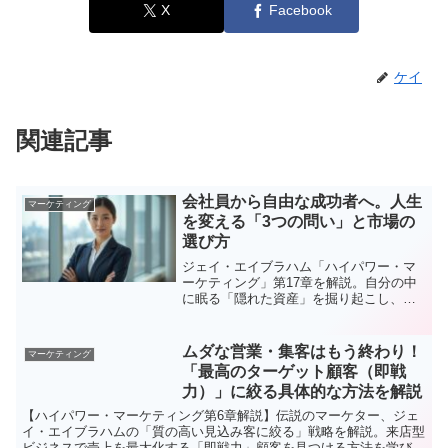
X
Facebook
ケイ
関連記事
会社員から自由な成功者へ。人生
マーケティング
を変える「3つの問い」と市場の
選び方
ジェイ・エイブラハム「ハイパワー・マ
ーケティング」第17章を解説。自分の中
に眠る「隠れた資産」を掘り起こし、人
生の主導権を握るための3つの問いや市場
選びのコツを紹介します。ビジネスを拡
大させたい方、自由なキャリアを築きた
ムダな営業・集客はもう終わり！
マーケティング
い方必見の内容です。
「最高のターゲット顧客（即戦
力）」に絞る具体的な方法を解説
【ハイパワー・マーケティング第6章解説】伝説のマーケター、ジェ
イ・エイブラハムの「質の高い見込み客に絞る」戦略を解説。来店型
ビジネスで売上を最大化する「即戦力」顧客を見つける方法を学び、