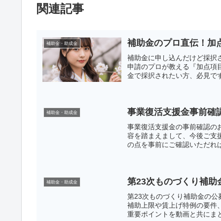
関連記事
補助金のプロ直伝！加
補助金・助成金
補助金に申し込んだけど採択
申請のプロが教える『加点項
金で採択されたい方、必見です！1.
partnership.jp/outline.h
connect.go.jp/corp
#MBA#中小企業新事業進出
チングサービス#価格転嫁#パ
事業復活支援金事前確
補助金・助成金
事業復活支援金の事前確認の
容を踏まえまして、今後ご支
の点を事前にご確認いただれ
第23次ものづくり補助
補助金・助成金
第23次ものづくり補助金の公
補助上限や賃上げ特例の要件
重要ポイントを動画と共にま