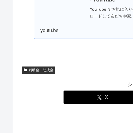
YouTube でお気
ロードして友だちや家..
youtu.be
補助金・助成金
シ
X