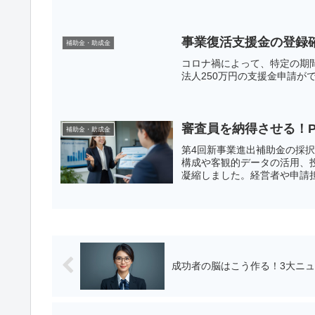
い。
事業復活支援金の登録
補助金・助成金
コロナ禍によって、特定の期間
法人250万円の支援金申請がで
審査員を納得させる！
補助金・助成金
第4回新事業進出補助金の採択
構成や客観的データの活用、
凝縮しました。経営者や申請
成功者の脳はこう作る！3大ニ