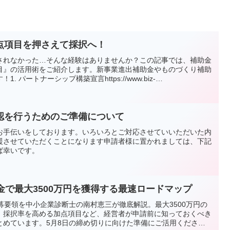
点項目を押さえて採択へ！
されなかった…そんな経験はありませんか？この記事では、補助金
目』の活用術をご紹介します。新事業進出補助金やものづくり補助
 パートナーシップ構築宣言https://www.biz-
tml 2. 成長加速化マッチング登録https://mirasapo-
oration#経営革新等認定機関#中小企業診断士#ITコーディネータ#事業承継士
促進補助金#ものづくり補助金#加点項目#中小企業庁 成長加速マッ
ートナーシップ構築宣言
認を行うためのご準備について
お手伝いをしております。いろいろとご対応させていいただいた内
援させていただくことになります申請者様に置かれましては、下記
ば幸いです。
金で最大3500万円を獲得する最速ロードマップ
募要領を中小企業診断士の南村恵三が徹底解説。最大3500万円の
、採択率を高める加点項目など、経営者が申請前に知っておくべき
とめています。5月8日の締め切りに向けた準備にご活用くださ