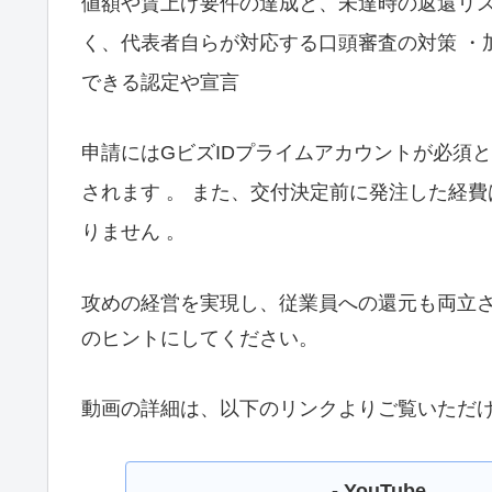
値額や賃上げ要件の達成と、未達時の返還リ
く、代表者自らが対応する口頭審査の対策
・
できる認定や宣言
申請にはGビズIDプライムアカウントが必須
されます
。 また、交付決定前に発注した経
りません
。
攻めの経営を実現し、従業員への還元も両立
のヒントにしてください。
動画の詳細は、以下のリンクよりご覧いただ
- YouTube